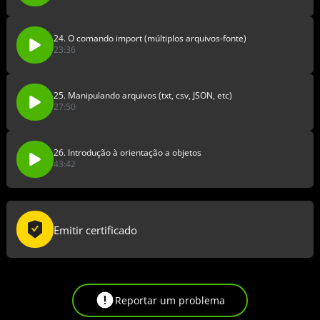
24. O comando import (múltiplos arquivos-fonte)
23:36
25. Manipulando arquivos (txt, csv, JSON, etc)
27:50
26. Introdução à orientação a objetos
43:42
Emitir certificado
Reportar um problema