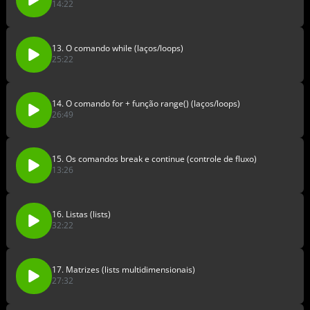
14:22
13. O comando while (laços/loops)
25:22
14. O comando for + função range() (laços/loops)
26:49
15. Os comandos break e continue (controle de fluxo)
13:26
16. Listas (lists)
32:22
17. Matrizes (lists multidimensionais)
27:32