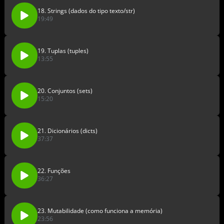
18. Strings (dados do tipo texto/str)
19:49
19. Tuplas (tuples)
13:55
20. Conjuntos (sets)
15:20
21. Dicionários (dicts)
37:37
22. Funções
36:27
23. Mutabilidade (como funciona a memória)
23:56