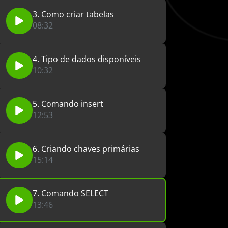
3. Como criar tabelas
08:32
4. Tipo de dados disponíveis
10:32
5. Comando insert
12:53
6. Criando chaves primárias
15:14
7. Comando SELECT
13:46