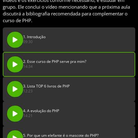
vídeos e os exercícios conforme necessário, e estudar em
grupo. Ele conclui o vídeo mencionando que a próxima aula
discutirá a bibliografia recomendada para complementar o
curso de PHP.
1. Introdução
09:30
2. Esse curso de PHP serve pra mim?
14:34
3. Lista TOP 6 livros de PHP
12:23
4. A evolução do PHP
14:21
5. Por que um elefante é o mascote do PHP?