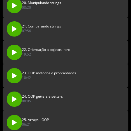
20. Manipulando strings
08:20
21. Comparando strings
07:56
22. Orientação a objetos intro
19:52
23. OOP métodos e propriedades
10:42
24. OOP getters e setters
08:05
25. Arrays - OOP
06:21