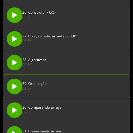
26. Construtor - OOP
05:50
27. Coleção. lista. arraylist - OOP
05:55
28. Algoritmos
06:10
29. Ordenação
03:57
30. Comparando arrays
07:33
31. Preenchendo arrays