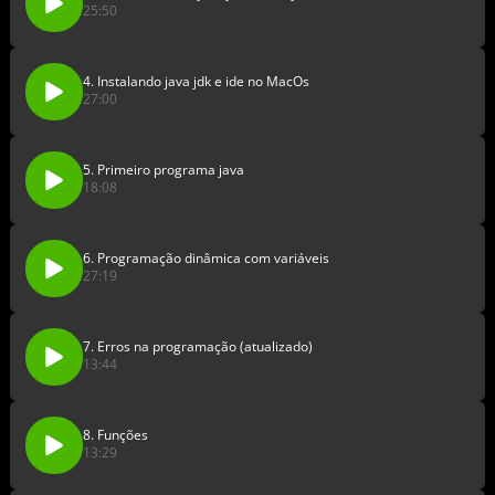
25:50
4. Instalando java jdk e ide no MacOs
27:00
5. Primeiro programa java
18:08
6. Programação dinâmica com variáveis
27:19
7. Erros na programação (atualizado)
13:44
8. Funções
13:29