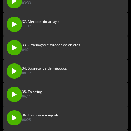
03:33
32. Métodos do arraylist
11:37
33. Ordenação e foreach de objetos
04:21
34. Sobrecarga de métodos
08:12
35. To string
06:11
36. Hashcode e equals
08:25