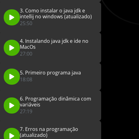
3. Como instalar o java jdk e
intellij no windows (atualizado)
25:50
4. Instalando java jdk e ide no
MacOs
27:00
5. Primeiro programa java
18:08
6. Programação dinâmica com
variáveis
27:19
7. Erros na programação
(atualizado)