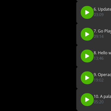
6. Update
03:09
7. Go Pl
09:14
8. Hello 
13:46
9. Opera
19:02
10. A pal
05:20