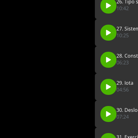
26. Tipo 
10:42
27. Sist
10:25
28. Cons
06:23
29. Iota
04:56
30. Desl
07:24
31. Exercí