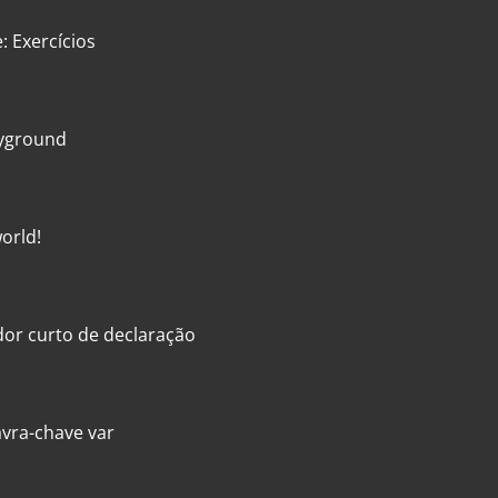
: Exercícios
ayground
world!
dor curto de declaração
avra-chave var