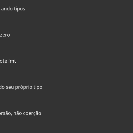
rando tipos
 zero
ote fmt
do seu próprio tipo
ersão, não coerção