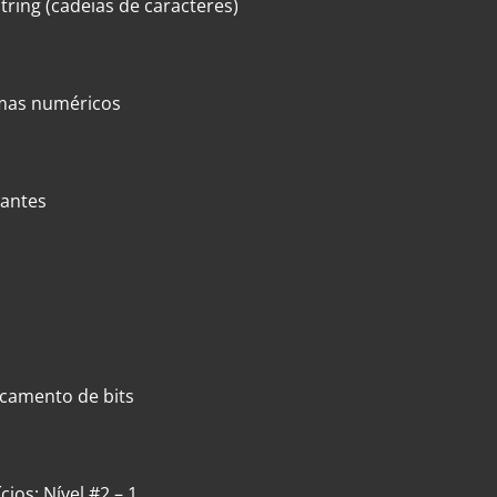
string (cadeias de caracteres)
emas numéricos
tantes
ocamento de bits
cios: Nível #2 – 1