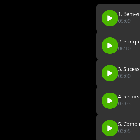
1. Bem-v
05:09
2. Por q
06:10
3. Suces
05:00
4. Recur
03:03
5. Como 
03:05