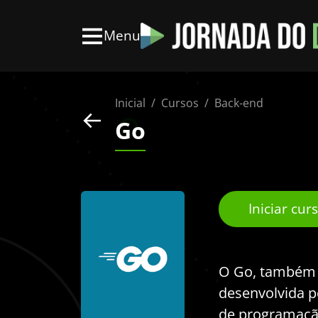
Menu
Inicial
Cursos
Back-end
Go
Iniciar cur
O Go, também 
desenvolvida p
de programação