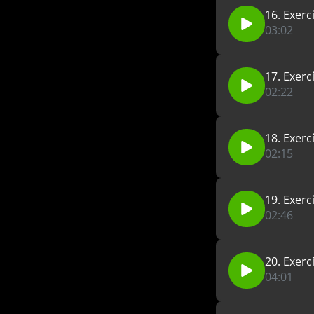
16. Exercí
03:02
17. Exercí
02:22
18. Exercí
02:15
19. Exercí
02:46
20. Exercí
04:01