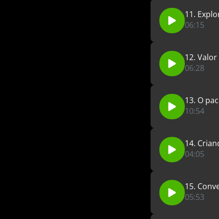
11. Explo
06:15
12. Valor
06:28
13. O pac
10:54
14. Crian
04:05
15. Conv
05:53