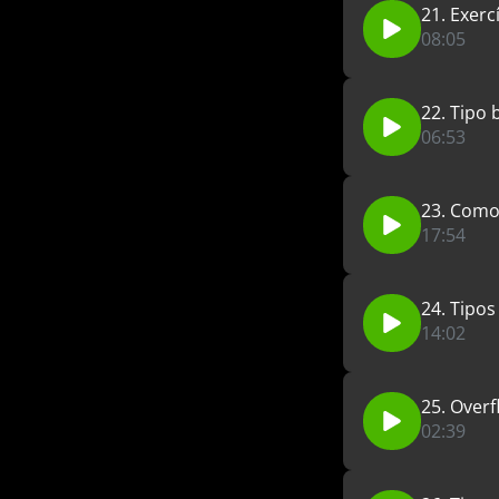
21. Exercí
08:05
22. Tipo
06:53
23. Como
17:54
24. Tipo
14:02
25. Overf
02:39