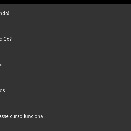
indo!
ue Go?
so
sos
esse curso funciona