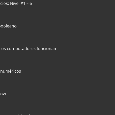
cios: Nível #1 – 6
 booleano
 os computadores funcionam
s numéricos
low