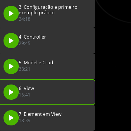
3. Configuração e primeiro
exemplo prático
24:18
4. Controller
29:45
5. Model e Crud
38:21
6. View
16:41
7. Element em View
18:39