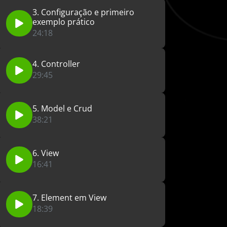
3. Configuração e primeiro
exemplo prático
24:18
4. Controller
29:45
5. Model e Crud
38:21
6. View
16:41
7. Element em View
18:39