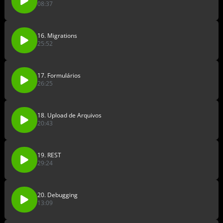
08:37
16. Migrations
25:52
17. Formulários
26:25
18. Upload de Arquivos
20:43
19. REST
29:24
20. Debugging
13:09