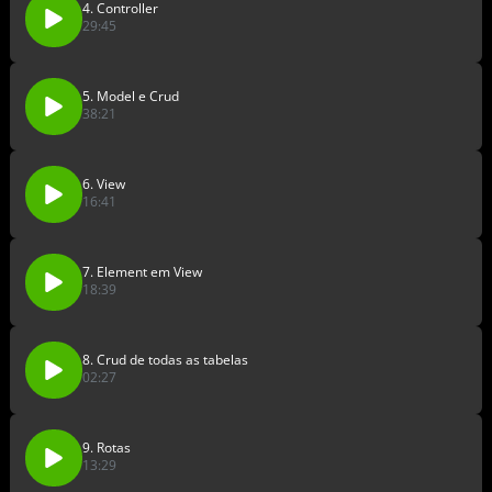
4. Controller
29:45
5. Model e Crud
38:21
6. View
16:41
7. Element em View
18:39
8. Crud de todas as tabelas
02:27
9. Rotas
13:29