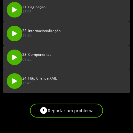
21. Paginação
15:08
22. Internacionalização
17:29
23. Componentes
09:25
24. Http Client e XML
15:45
Reportar um problema