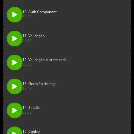
10. Auth Component
32:29
11. Validação
20:17
12. Validação customizada
22:52
13. Geração de Logs
18:43
14. Sessão
09:35
15. Cookie