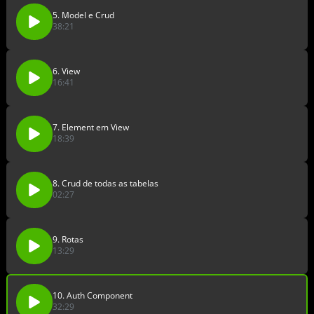
5. Model e Crud
38:21
6. View
16:41
7. Element em View
18:39
8. Crud de todas as tabelas
02:27
9. Rotas
13:29
10. Auth Component
32:29