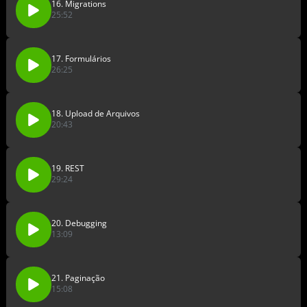
16. Migrations
25:52
17. Formulários
26:25
18. Upload de Arquivos
20:43
19. REST
29:24
20. Debugging
13:09
21. Paginação
15:08