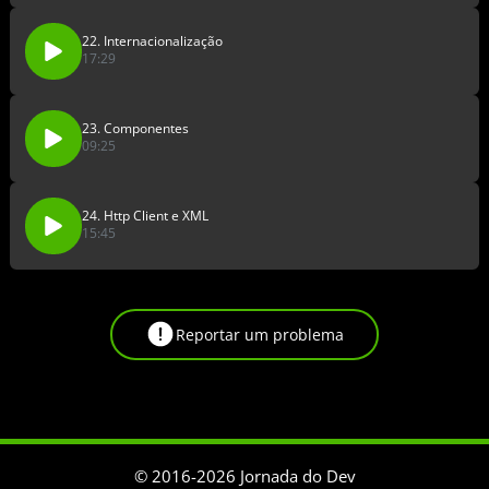
22. Internacionalização
17:29
23. Componentes
09:25
24. Http Client e XML
15:45
Reportar um problema
© 2016-
2026
Jornada do Dev