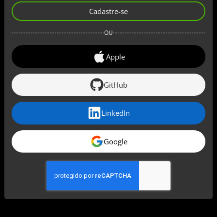
Cadastre-se
OU
Apple
GitHub
LinkedIn
Google