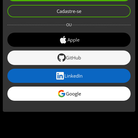
Cadastre-se
OU
Apple
GitHub
LinkedIn
Google