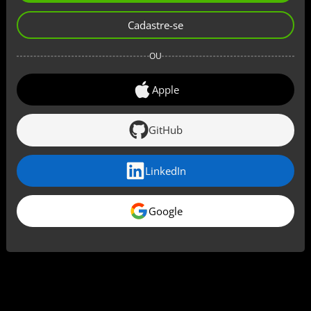
Cadastre-se
OU
Apple
GitHub
LinkedIn
Google