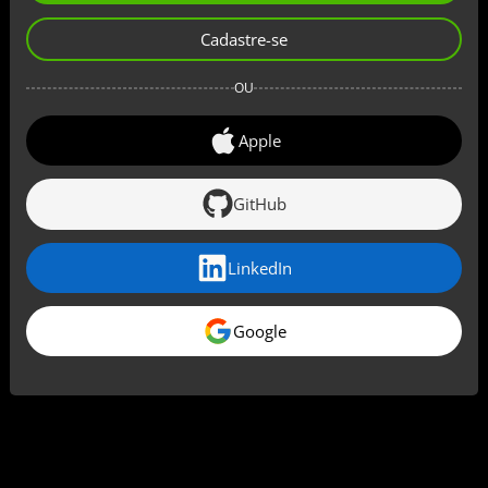
Cadastre-se
OU
Apple
GitHub
LinkedIn
Google