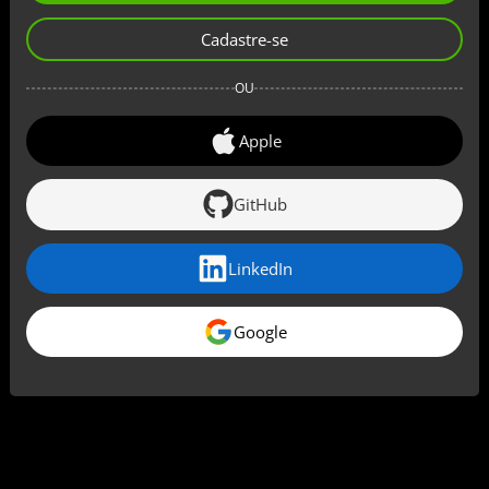
Cadastre-se
OU
Apple
GitHub
LinkedIn
Google