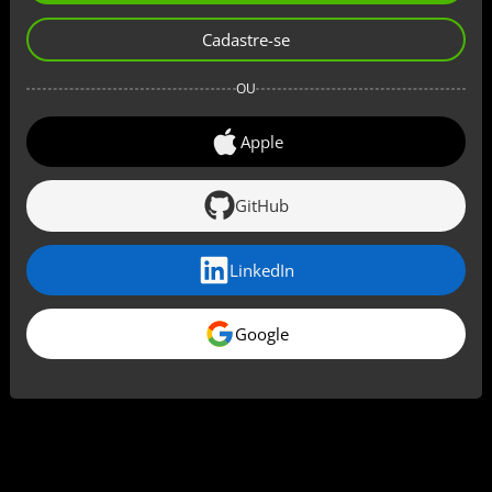
Cadastre-se
OU
Apple
GitHub
LinkedIn
Google