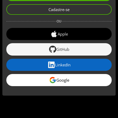
Cadastre-se
OU
Apple
GitHub
LinkedIn
Google