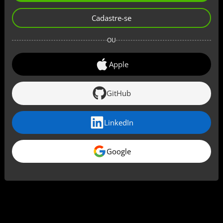
Cadastre-se
OU
Apple
GitHub
LinkedIn
Google