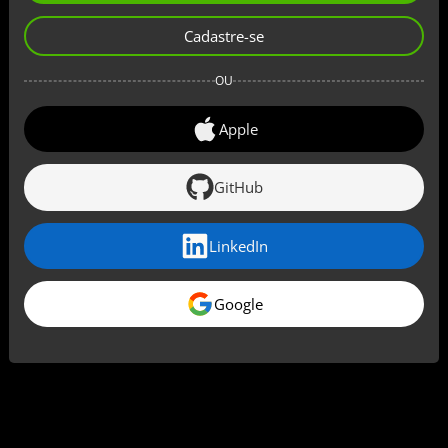
Cadastre-se
OU
Apple
GitHub
LinkedIn
Google