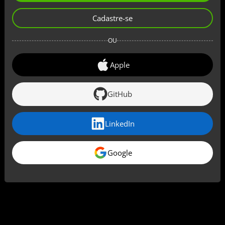
Cadastre-se
OU
Apple
GitHub
LinkedIn
Google