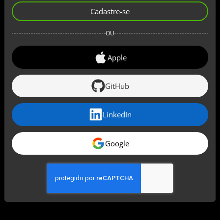
Cadastre-se
OU
Apple
GitHub
LinkedIn
Google