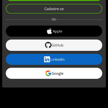
Cadastre-se
OU
Apple
GitHub
LinkedIn
Google