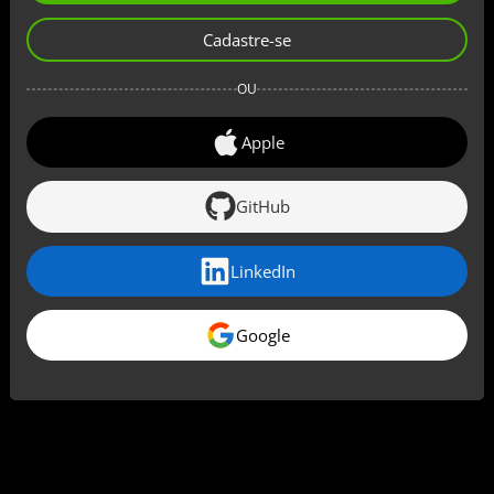
Cadastre-se
OU
Apple
GitHub
LinkedIn
Google