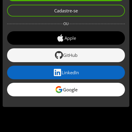
Cadastre-se
OU
Apple
GitHub
LinkedIn
Google