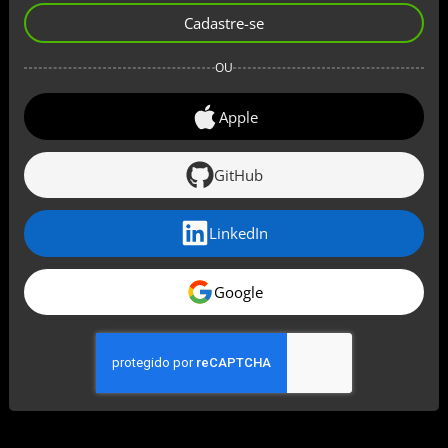
Cadastre-se
OU
Apple
GitHub
LinkedIn
Google