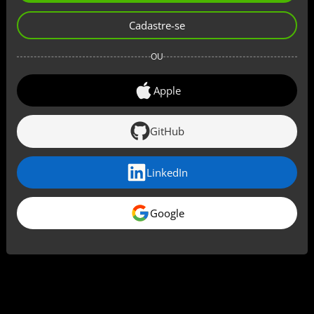
Cadastre-se
OU
Apple
GitHub
LinkedIn
Google