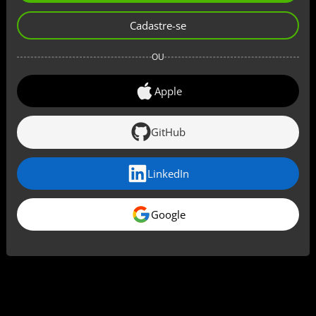
Cadastre-se
OU
Apple
GitHub
LinkedIn
Google