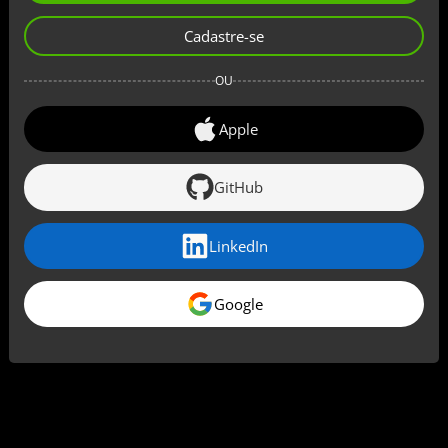
Cadastre-se
OU
Apple
GitHub
LinkedIn
Google