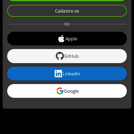
Cadastre-se
OU
Apple
GitHub
LinkedIn
Google