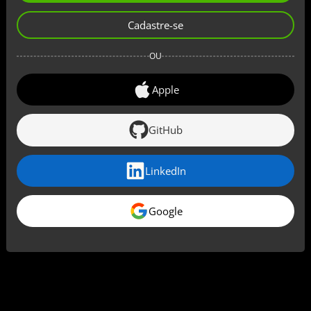
Cadastre-se
OU
Apple
GitHub
LinkedIn
Google