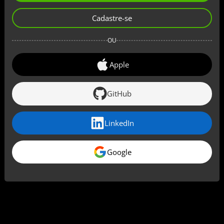
Cadastre-se
OU
Apple
GitHub
LinkedIn
Google