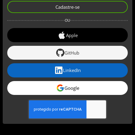
Cadastre-se
OU
Apple
GitHub
LinkedIn
Google