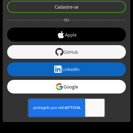
Cadastre-se
OU
Apple
GitHub
LinkedIn
Google