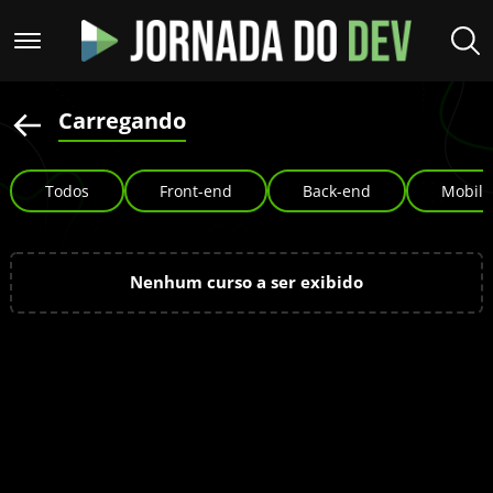
Carregando
Todos
Front-end
Back-end
Mobile
Nenhum curso a ser exibido