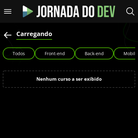
Carregando
Todos
Front-end
Back-end
Mobile
Nenhum curso a ser exibido