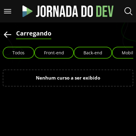
Carregando
Todos
Front-end
Back-end
Mobile
Nenhum curso a ser exibido