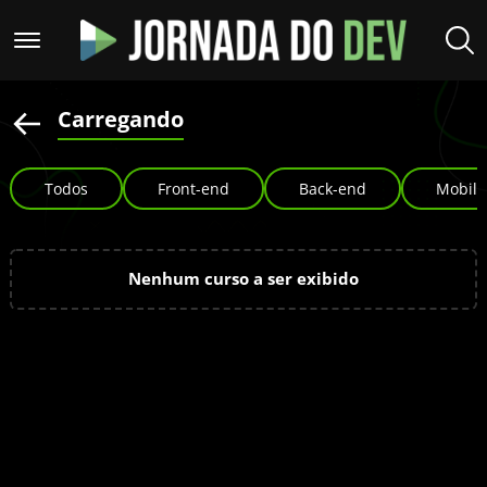
Carregando
Todos
Front-end
Back-end
Mobile
Nenhum curso a ser exibido