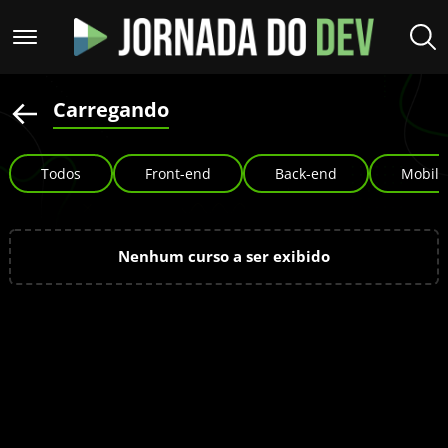
Carregando
Todos
Front-end
Back-end
Mobile
Nenhum curso a ser exibido