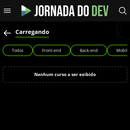
Carregando
Todos
Front-end
Back-end
Mobile
Nenhum curso a ser exibido