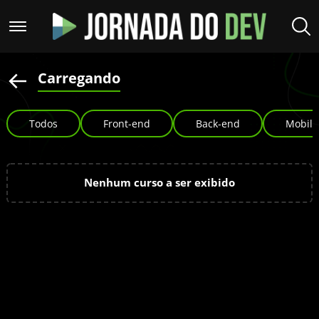
Carregando
Todos
Front-end
Back-end
Mobile
Nenhum curso a ser exibido