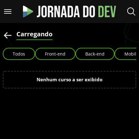
Carregando
Todos
Front-end
Back-end
Mobile
Nenhum curso a ser exibido