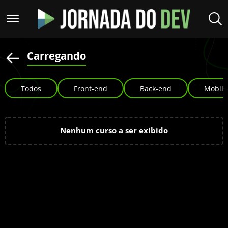
Carregando
Todos
Front-end
Back-end
Mobile
Nenhum curso a ser exibido